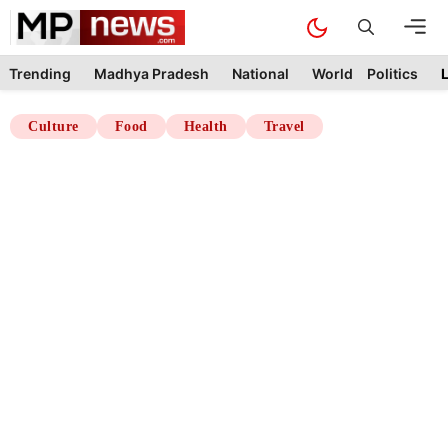
Skip
M
to
content
Trending
Madhya Pradesh
National
World
Politics
L
Culture
Food
Health
Travel