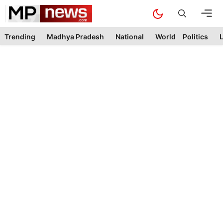
Skip
M
to
content
Trending
Madhya Pradesh
National
World
Politics
L