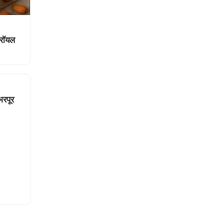
 रॉयल
भरपूर