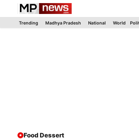
Skip
to
content
Trending
Madhya Pradesh
National
World
Poli
Food Dessert