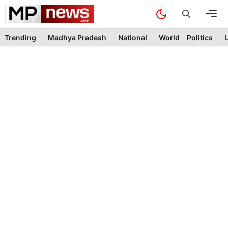
Skip
M
to
content
Trending
Madhya Pradesh
National
World
Politics
L