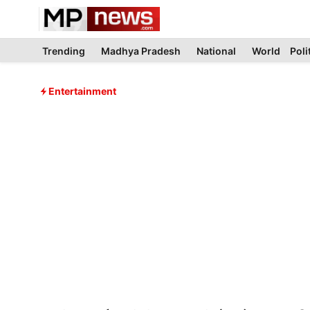
Skip
to
content
Trending
Madhya Pradesh
National
World
Poli
Entertainment