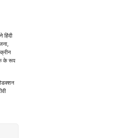
 हिंदी
सजना,
्क्रीन
शक के रूप
्रोडक्शन
ीवी