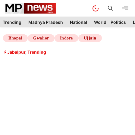
Skip
M
to
content
Trending
Madhya Pradesh
National
World
Politics
L
Bhopal
Gwalior
Indore
Ujjain
Jabalpur
,
Trending