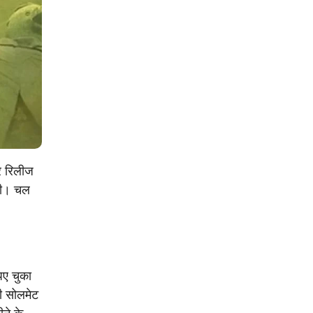
र रिलीज
 थी। चल
पए चुका
ी सोलमेट