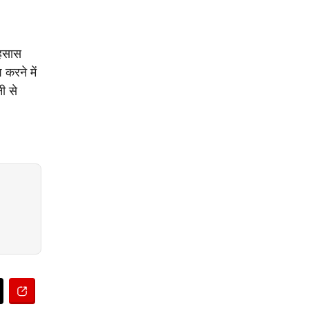
एहसास
करने में
ी से