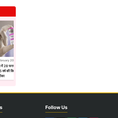
ebruary 2026
28 February 2026
न में 28 फरवरी से एचपीवी टीकाकरण अभियान,
होलिका दहन से पहले उज्जैन में छाया फाग उत्सव
 वर्ष की किशोरियों को लगेगा सर्वाइकल कैंसर
मंदिरों में गुलाल और फूलों की होली
टीका
s
Follow Us