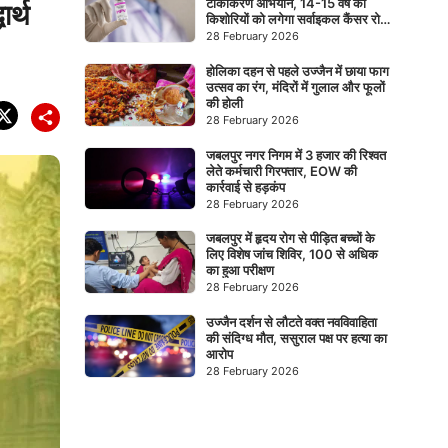
टीकाकरण अभियान, 14-15 वर्ष की
र्थ
किशोरियों को लगेगा सर्वाइकल कैंसर रोधी
टीका
28 February 2026
होलिका दहन से पहले उज्जैन में छाया फाग
उत्सव का रंग, मंदिरों में गुलाल और फूलों
की होली
28 February 2026
जबलपुर नगर निगम में 3 हजार की रिश्वत
लेते कर्मचारी गिरफ्तार, EOW की
कार्रवाई से हड़कंप
28 February 2026
जबलपुर में हृदय रोग से पीड़ित बच्चों के
लिए विशेष जांच शिविर, 100 से अधिक
का हुआ परीक्षण
28 February 2026
उज्जैन दर्शन से लौटते वक्त नवविवाहिता
की संदिग्ध मौत, ससुराल पक्ष पर हत्या का
आरोप
28 February 2026