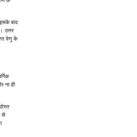
ने के
 इसके बाद
। उत्तर
त वेणु के
र्गिक
और ना ही
दोस्त
 से
ा