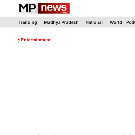
Skip
to
content
Trending
Madhya Pradesh
National
World
Poli
Entertainment