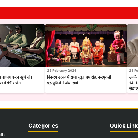
28 February 2026
28 F
श नाकाम करने पहुंचे संघ
विक्रम उत्सव में सजा पुतुल समारोह, कठपुतली
उज्जै
 में गंभीर चोट
प्रस्तुतियों ने बांधा समां
14-15
रोधी 
Categories
Quick Link
ith