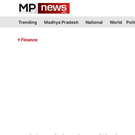
Skip
to
content
Trending
Madhya Pradesh
National
World
Poli
Finance