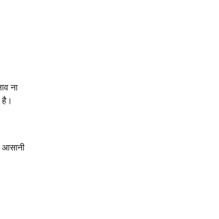
लाव ना
 है।
ी आसानी