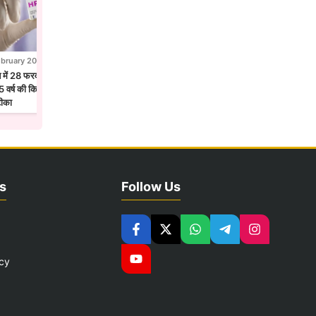
ebruary 2026
28 February 2026
न में 28 फरवरी से एचपीवी टीकाकरण अभियान,
होलिका दहन से पहले उज्जैन में छाया फाग उत्सव
 वर्ष की किशोरियों को लगेगा सर्वाइकल कैंसर
मंदिरों में गुलाल और फूलों की होली
टीका
s
Follow Us
icy