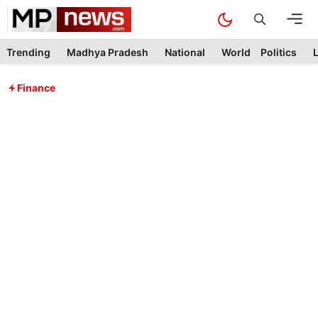
Skip
M
to
content
Trending
Madhya Pradesh
National
World
Politics
L
Finance