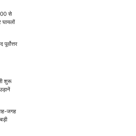
000 से
र घायलों
ूर्वोत्तर
ी शुरू
ड़ानें
, जगह-जगह
बड़ी