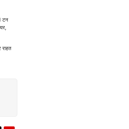
21 टन
ायर,
र राहत