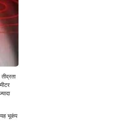
 तीव्रता
ोमीटर
्यादा
यह भूकंप