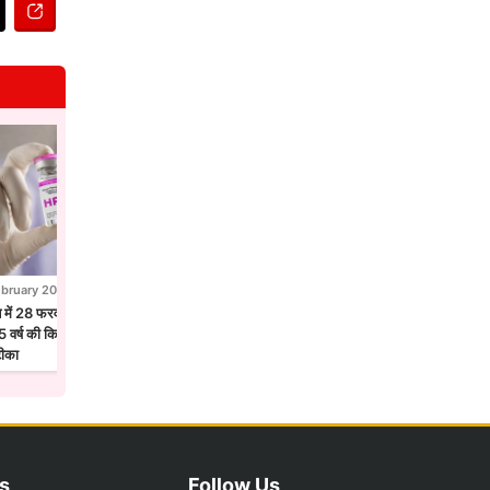
ebruary 2026
28 February 2026
न में 28 फरवरी से एचपीवी टीकाकरण अभियान,
होलिका दहन से पहले उज्जैन में छाया फाग उत्सव
 वर्ष की किशोरियों को लगेगा सर्वाइकल कैंसर
मंदिरों में गुलाल और फूलों की होली
टीका
s
Follow Us