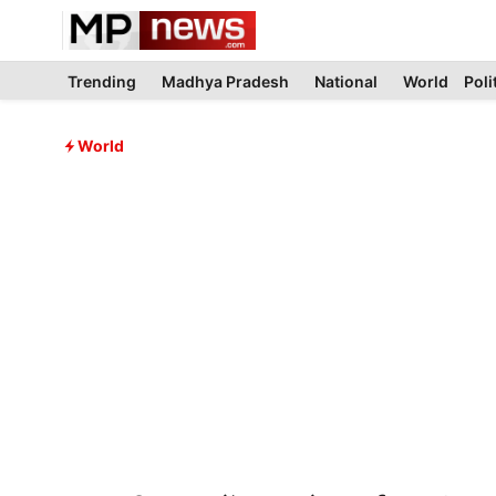
Skip
to
content
Trending
Madhya Pradesh
National
World
Poli
World