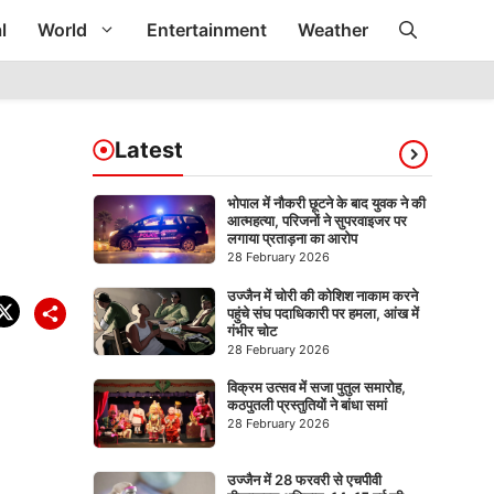
l
World
Entertainment
Weather
Latest
भोपाल में नौकरी छूटने के बाद युवक ने की
आत्महत्या, परिजनों ने सुपरवाइजर पर
लगाया प्रताड़ना का आरोप
28 February 2026
उज्जैन में चोरी की कोशिश नाकाम करने
पहुंचे संघ पदाधिकारी पर हमला, आंख में
गंभीर चोट
28 February 2026
विक्रम उत्सव में सजा पुतुल समारोह,
कठपुतली प्रस्तुतियों ने बांधा समां
28 February 2026
उज्जैन में 28 फरवरी से एचपीवी