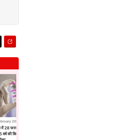
ebruary 2026
28 February 2026
न में 28 फरवरी से एचपीवी टीकाकरण अभियान,
होलिका दहन से पहले उज्जैन में छाया फाग उत्सव
 वर्ष की किशोरियों को लगेगा सर्वाइकल कैंसर
मंदिरों में गुलाल और फूलों की होली
टीका