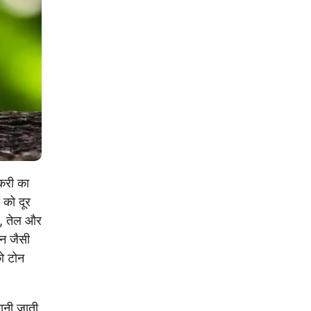
करी का
 को दूर
ी, तेल और
लन जैसी
को टोन
मानी जाती