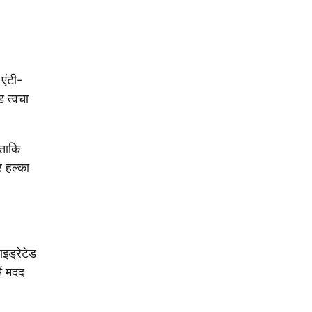
एंटी-
ड त्वचा
 ताकि
र हल्का
इड्रेटेड
ें मदद