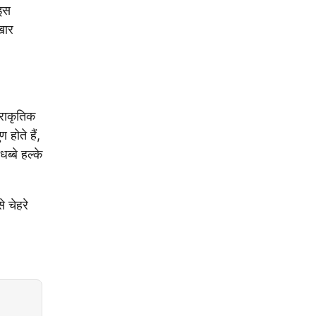
 इस
खार
्राकृतिक
 होते हैं,
ब्बे हल्के
े चेहरे