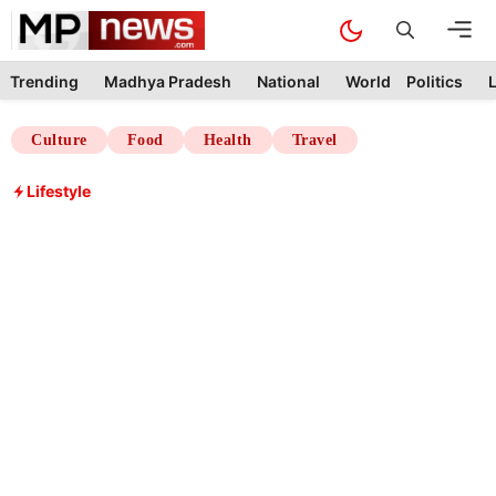
Skip
M
to
content
Trending
Madhya Pradesh
National
World
Politics
L
Culture
Food
Health
Travel
Lifestyle