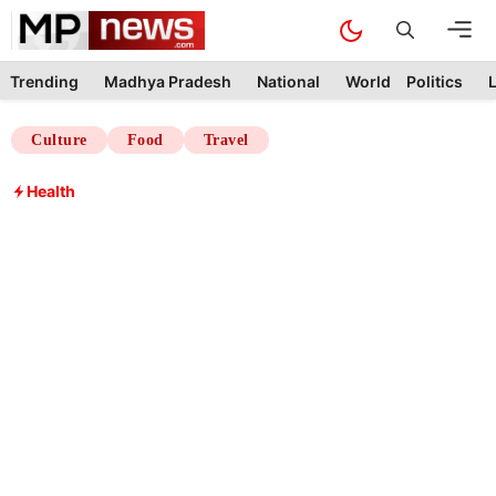
Skip
M
to
content
Trending
Madhya Pradesh
National
World
Politics
L
Culture
Food
Travel
Health