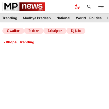
Skip
M
to
content
Trending
Madhya Pradesh
National
World
Politics
L
Gwalior
Indore
Jabalpur
Ujjain
Bhopal
,
Trending