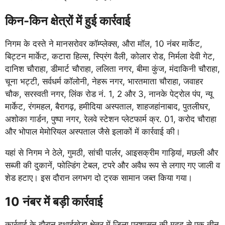
किन-किन क्षेत्रों में हुई कार्रवाई
निगम के दस्ते ने मानसरोवर कॉम्प्लेक्स, औरा मॉल, 10 नंबर मार्केट,
बिट्टन मार्केट, कटारा हिल्स, स्प्रिंग वैली, कोलार रोड, निर्मला देवी गेट,
दानिश चौराहा, डीमार्ट चौराहा, ललिता नगर, बीमा कुंज, मंदाकिनी चौराहा,
चूना भट्टी, सर्वधर्म कॉलोनी, नेहरू नगर, भारतमाता चौराहा, जवाहर
चौक, सरस्वती नगर, लिंक रोड नं. 1, 2 और 3, नानके पेट्रोल पंप, न्यू
मार्केट, रंगमहल, बैरागढ़, हमीदिया अस्पताल, शाहजहांनाबाद, पुतलीघर,
अशोका गार्डन, पुष्पा नगर, रेलवे स्टेशन प्लेटफार्म क्र. 01, करोद चौराहा
और भोपाल मेमोरियल अस्पताल जैसे इलाकों में कार्रवाई की।
यहां से निगम ने ठेले, गुमठी, सांची पार्लर, आइसक्रीम गाड़ियां, मछली और
सब्जी की दुकानें, फोल्डिंग टेबल, टपरे और अवैध रूप से लगाए गए जाली व
शेड हटाए। इस दौरान लगभग दो ट्रक सामान जब्त किया गया।
10 नंबर में बड़ी कार्रवाई
कार्रवाई के दौरान हथाईखेड़ा क्षेत्र में जिला प्रशासन की मदद से एक तीन