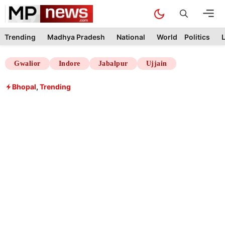
Skip
M
to
content
Trending
Madhya Pradesh
National
World
Politics
L
Gwalior
Indore
Jabalpur
Ujjain
Bhopal
,
Trending