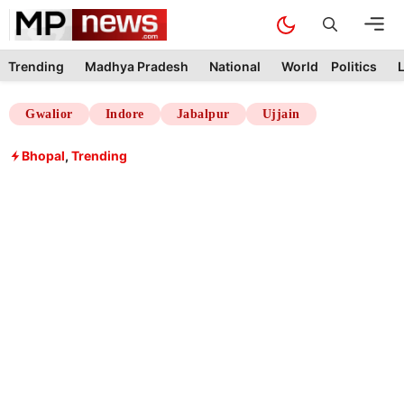
Skip
M
to
content
Trending
Madhya Pradesh
National
World
Politics
L
Gwalior
Indore
Jabalpur
Ujjain
Bhopal
,
Trending