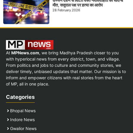
उज्जैन दर्शन से लौटते वक्त नवविवाहिता की संदिग्ध
मौत, ससुराल पक्ष पर हत्या का आरोप
28 February 2026
At
MPNews.com
, we bring Madhya Pradesh closer to you
with hyperlocal news from every district, town, and village.
From politics and jobs to culture and community stories, we
deliver timely, unbiased updates that matter. Our mission is to
inform and empower citizens with real stories from the heart
of MP, all in one place.
Categories
Bhopal News
Indore News
Gwalior News