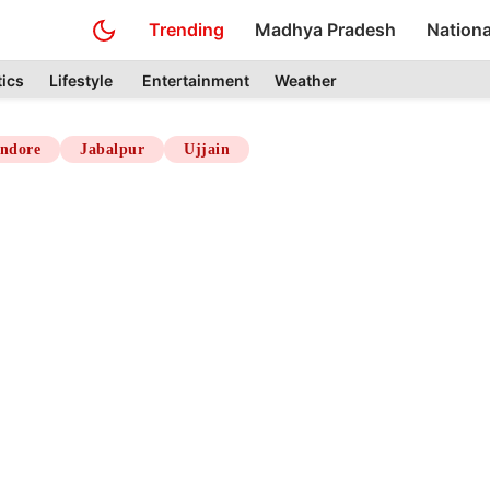
Trending
Madhya Pradesh
Nationa
tics
Lifestyle
Entertainment
Weather
Indore
Jabalpur
Ujjain