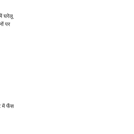
ं घरेलू
नों पर
में फँस