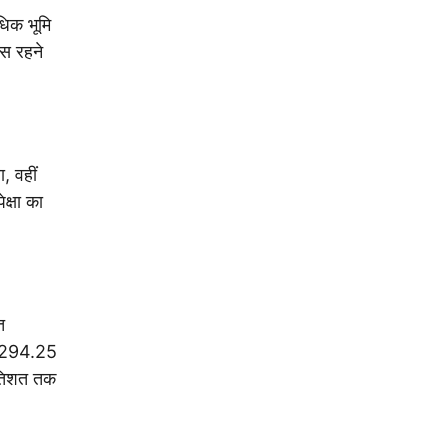
धिक भूमि
स रहने
, वहीं
्षा का
त
र 294.25
रतिशत तक