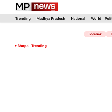
Skip
to
content
Trending
Madhya Pradesh
National
World
Poli
Gwalior
Bhopal
,
Trending