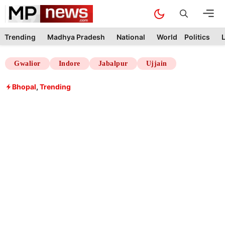
Skip
M
to
content
Trending
Madhya Pradesh
National
World
Politics
L
Gwalior
Indore
Jabalpur
Ujjain
Bhopal
,
Trending