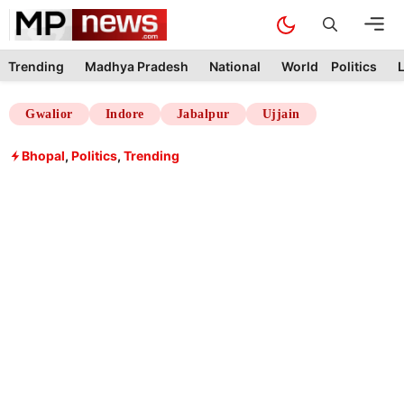
Skip
M
to
content
Trending
Madhya Pradesh
National
World
Politics
L
Gwalior
Indore
Jabalpur
Ujjain
Bhopal
,
Politics
,
Trending