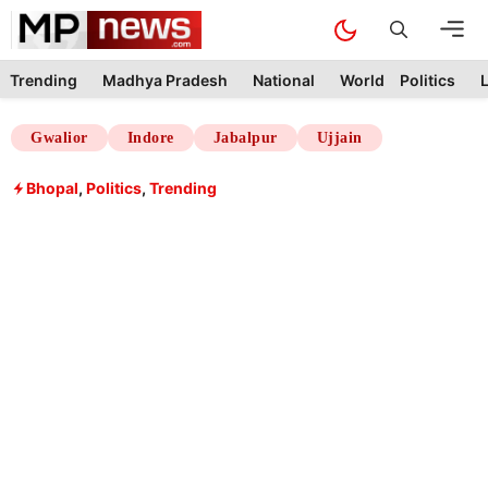
Skip
M
to
content
Trending
Madhya Pradesh
National
World
Politics
L
Gwalior
Indore
Jabalpur
Ujjain
Bhopal
,
Politics
,
Trending