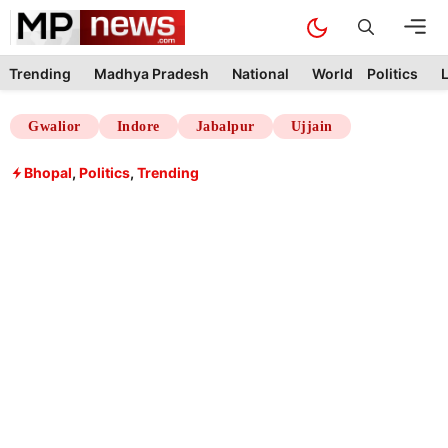
Skip
M
to
content
Trending
Madhya Pradesh
National
World
Politics
L
Gwalior
Indore
Jabalpur
Ujjain
Bhopal
,
Politics
,
Trending