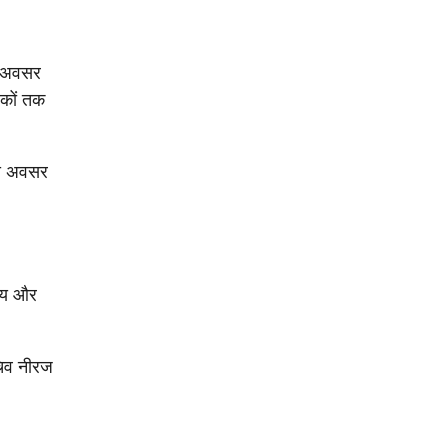
का अवसर
रिकों तक
इस अवसर
ामय और
चिव नीरज