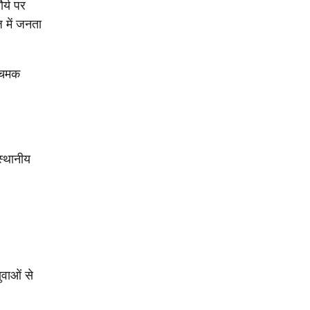
र्य पर
 में जनता
े चमक
स्थानीय
ुवाओं से