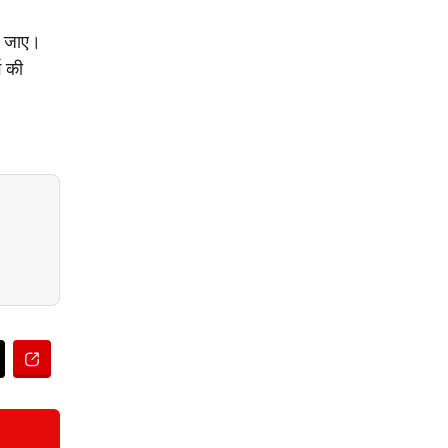
या जाए।
ग की