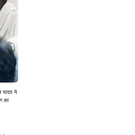
न यादव ने
ंग का