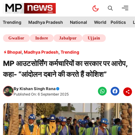
Skip
M
to
content
Trending
Madhya Pradesh
National
World
Politics
L
Gwalior
Indore
Jabalpur
Ujjain
Bhopal
,
Madhya Pradesh
,
Trending
MP आउटसोर्सिंग कर्मचारियों का सरकार पर आरोप,
कहा- “आंदोलन दबाने की करते हैं कोशिश”
By
Kishan Singh Rana
Published On: 6 September 2025