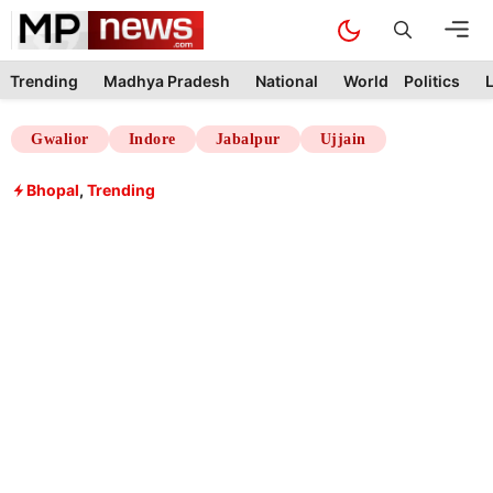
Skip
M
to
content
Trending
Madhya Pradesh
National
World
Politics
L
Gwalior
Indore
Jabalpur
Ujjain
Bhopal
,
Trending