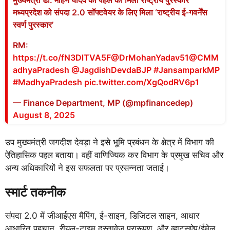
मध्यप्रदेश को संपदा 2.0 सॉफ्टवेयर के लिए मिला ‘राष्ट्रीय ई-गवर्नेंस
स्वर्ण पुरस्कार’
RM:
https://t.co/fN3DlTVA5F
@DrMohanYadav51
@CMM
adhyaPradesh
@JagdishDevdaBJP
#JansamparkMP
#MadhyaPradesh
pic.twitter.com/XgQodRV6p1
— Finance Department, MP (@mpfinancedep)
August 8, 2025
उप मुख्यमंत्री जगदीश देवड़ा ने इसे भूमि प्रबंधन के क्षेत्र में विभाग की
ऐतिहासिक पहल बताया। वहीं वाणिज्यिक कर विभाग के प्रमुख सचिव और
अन्य अधिकारियों ने इस सफलता पर प्रसन्नता जताई।
स्मार्ट तकनीक
संपदा 2.0 में जीआईएस मैपिंग, ई-साइन, डिजिटल साइन, आधार
आधारित पहचान, रीयल-टाइम दस्तावेज प्रारूपण, और व्हाट्सऐप/ईमेल