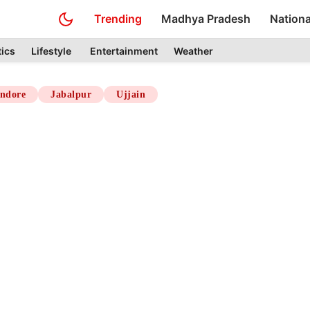
Trending
Madhya Pradesh
Nationa
tics
Lifestyle
Entertainment
Weather
Indore
Jabalpur
Ujjain