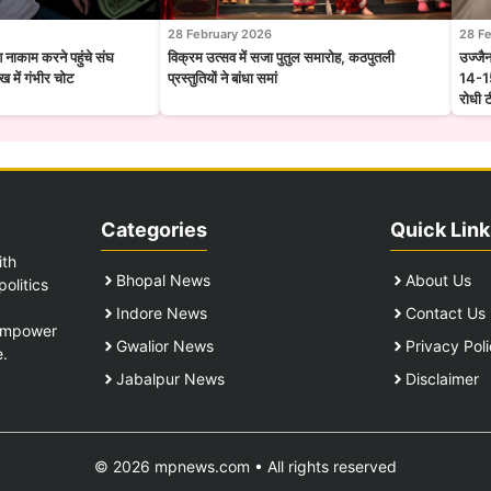
28 February 2026
28 F
श नाकाम करने पहुंचे संघ
विक्रम उत्सव में सजा पुतुल समारोह, कठपुतली
उज्जै
 में गंभीर चोट
प्रस्तुतियों ने बांधा समां
14-15
रोधी 
Categories
Quick Link
ith
Bhopal News
About Us
olitics
Indore News
Contact Us
 empower
Gwalior News
Privacy Pol
e.
Jabalpur News
Disclaimer
© 2026 mpnews.com • All rights reserved