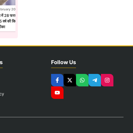
ebruary 2026
28 February 2026
न में 28 फरवरी से एचपीवी टीकाकरण अभियान,
होलिका दहन से पहले उज्जैन में छाया फाग उत्सव
 वर्ष की किशोरियों को लगेगा सर्वाइकल कैंसर
मंदिरों में गुलाल और फूलों की होली
टीका
s
Follow Us
icy