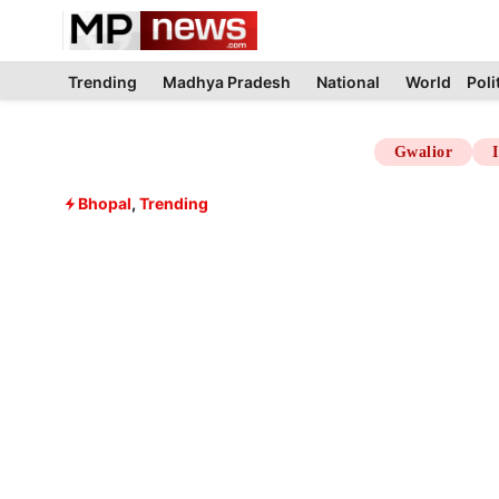
Skip
to
content
Trending
Madhya Pradesh
National
World
Poli
Gwalior
Bhopal
,
Trending