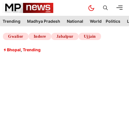
Skip
M
to
content
Trending
Madhya Pradesh
National
World
Politics
L
Gwalior
Indore
Jabalpur
Ujjain
Bhopal
,
Trending