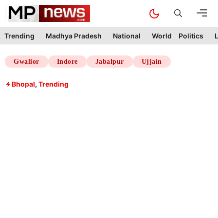
Skip
M
to
content
Trending
Madhya Pradesh
National
World
Politics
L
Gwalior
Indore
Jabalpur
Ujjain
Bhopal
,
Trending