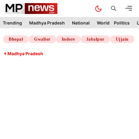
Skip
M
to
content
Trending
Madhya Pradesh
National
World
Politics
L
Bhopal
Gwalior
Indore
Jabalpur
Ujjain
Madhya Pradesh