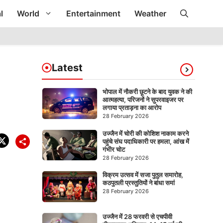
l
World
Entertainment
Weather
Latest
भोपाल में नौकरी छूटने के बाद युवक ने की
आत्महत्या, परिजनों ने सुपरवाइजर पर
लगाया प्रताड़ना का आरोप
28 February 2026
उज्जैन में चोरी की कोशिश नाकाम करने
पहुंचे संघ पदाधिकारी पर हमला, आंख में
गंभीर चोट
28 February 2026
विक्रम उत्सव में सजा पुतुल समारोह,
कठपुतली प्रस्तुतियों ने बांधा समां
28 February 2026
उज्जैन में 28 फरवरी से एचपीवी