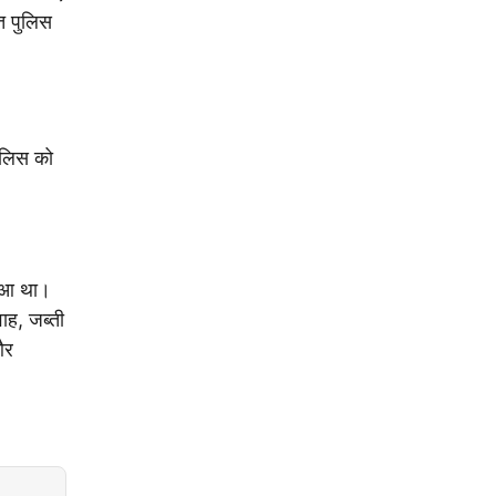
त पुलिस
पुलिस को
हुआ था।
ाह, जब्ती
और