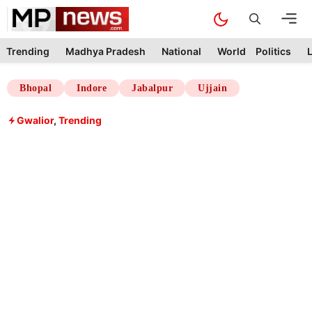
Skip
M
to
content
Trending
Madhya Pradesh
National
World
Politics
L
Bhopal
Indore
Jabalpur
Ujjain
Gwalior
,
Trending