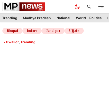
Skip
M
to
content
Trending
Madhya Pradesh
National
World
Politics
L
Bhopal
Indore
Jabalpur
Ujjain
Gwalior
,
Trending