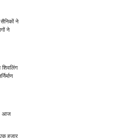
ैनिकों ने
ों ने
स शिवलिंग
निर्माण
या। आज
े एक हजार