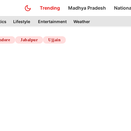
Trending
Madhya Pradesh
Nationa
tics
Lifestyle
Entertainment
Weather
ndore
Jabalpur
Ujjain