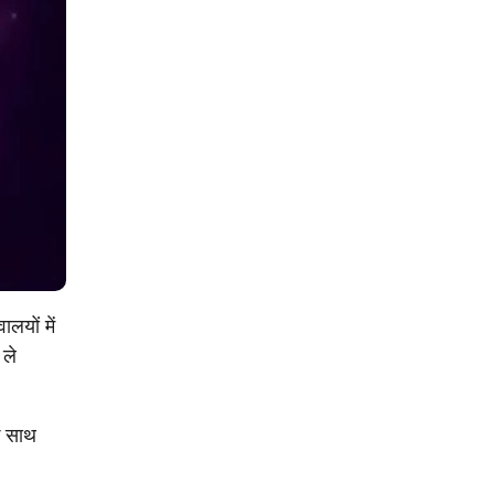
लयों में
 ले
े साथ