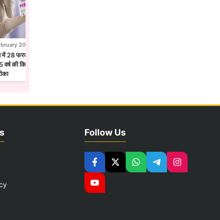
ebruary 2026
28 February 2026
न में 28 फरवरी से एचपीवी टीकाकरण अभियान,
होलिका दहन से पहले उज्जैन में छाया फाग उत्सव
 वर्ष की किशोरियों को लगेगा सर्वाइकल कैंसर
मंदिरों में गुलाल और फूलों की होली
टीका
s
Follow Us
icy