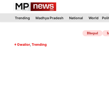
Skip
to
content
Trending
Madhya Pradesh
National
World
Poli
Bhopal
I
Gwalior
,
Trending