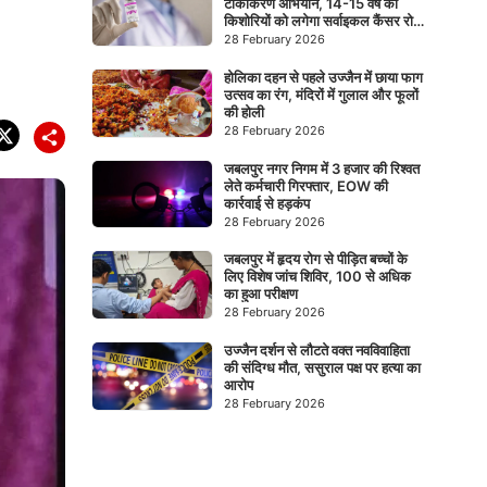
टीकाकरण अभियान, 14-15 वर्ष की
किशोरियों को लगेगा सर्वाइकल कैंसर रोधी
टीका
28 February 2026
होलिका दहन से पहले उज्जैन में छाया फाग
उत्सव का रंग, मंदिरों में गुलाल और फूलों
की होली
28 February 2026
जबलपुर नगर निगम में 3 हजार की रिश्वत
लेते कर्मचारी गिरफ्तार, EOW की
कार्रवाई से हड़कंप
28 February 2026
जबलपुर में हृदय रोग से पीड़ित बच्चों के
लिए विशेष जांच शिविर, 100 से अधिक
का हुआ परीक्षण
28 February 2026
उज्जैन दर्शन से लौटते वक्त नवविवाहिता
की संदिग्ध मौत, ससुराल पक्ष पर हत्या का
आरोप
28 February 2026