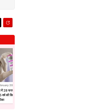
ebruary 2026
28 February 2026
न में 28 फरवरी से एचपीवी टीकाकरण अभियान,
होलिका दहन से पहले उज्जैन में छाया फाग उत्सव
 वर्ष की किशोरियों को लगेगा सर्वाइकल कैंसर
मंदिरों में गुलाल और फूलों की होली
टीका