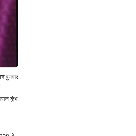
हान
बुधवार
ा।
गराज कुंभ