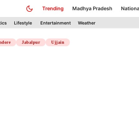
Trending
Madhya Pradesh
Nationa
tics
Lifestyle
Entertainment
Weather
ndore
Jabalpur
Ujjain