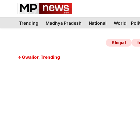
Skip
to
content
Trending
Madhya Pradesh
National
World
Poli
Bhopal
I
Gwalior
,
Trending