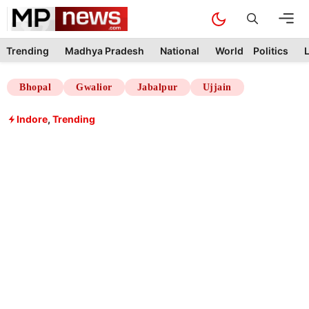
Skip
M
to
content
Trending
Madhya Pradesh
National
World
Politics
L
Bhopal
Gwalior
Jabalpur
Ujjain
Indore
,
Trending