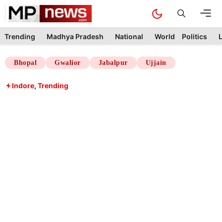
Skip
M
to
content
Trending
Madhya Pradesh
National
World
Politics
L
Bhopal
Gwalior
Jabalpur
Ujjain
Indore
,
Trending