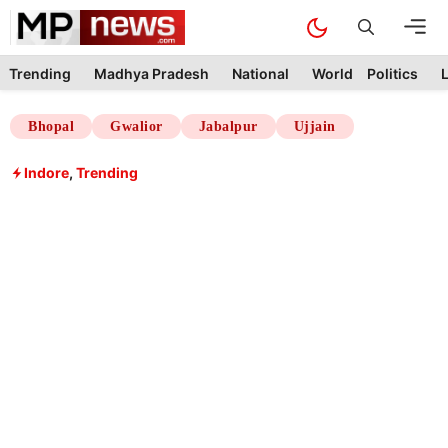
Skip
M
to
content
Trending
Madhya Pradesh
National
World
Politics
L
Bhopal
Gwalior
Jabalpur
Ujjain
Indore
,
Trending