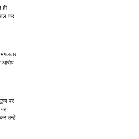
े ही
ेमाल कर
 मंगलवार
ने आरोप
ूल्य पर
ि यह
र उन्हें