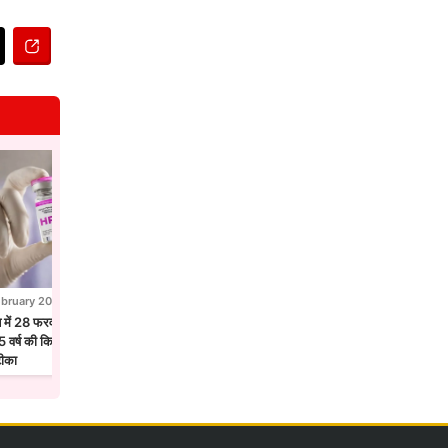
ebruary 2026
28 February 2026
न में 28 फरवरी से एचपीवी टीकाकरण अभियान,
होलिका दहन से पहले उज्जैन में छाया फाग उत्सव
 वर्ष की किशोरियों को लगेगा सर्वाइकल कैंसर
मंदिरों में गुलाल और फूलों की होली
टीका