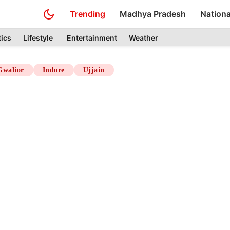
Trending
Madhya Pradesh
Nationa
tics
Lifestyle
Entertainment
Weather
Gwalior
Indore
Ujjain