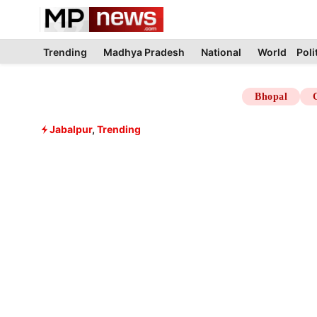
Skip
to
content
Trending
Madhya Pradesh
National
World
Poli
Bhopal
Jabalpur
,
Trending