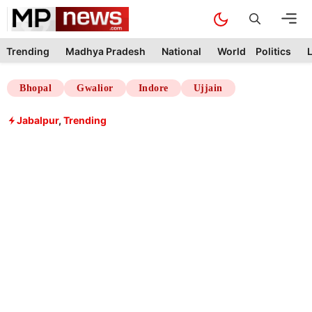
Skip
M
to
content
Trending
Madhya Pradesh
National
World
Politics
L
Bhopal
Gwalior
Indore
Ujjain
Jabalpur
,
Trending