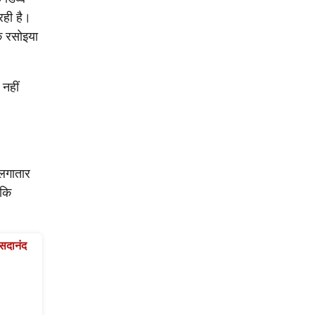
रही है।
ि रसोइया
 नहीं
ी लगातार
 कि
 सदानंद