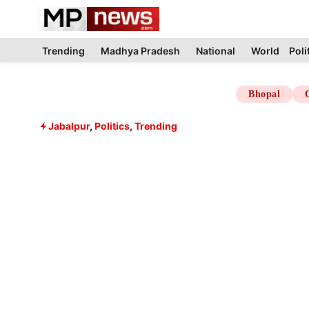
Skip
to
content
Trending
Madhya Pradesh
National
World
Poli
Bhopal
Jabalpur
,
Politics
,
Trending