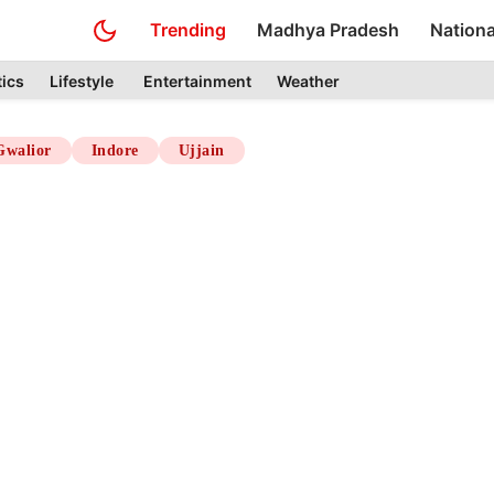
Trending
Madhya Pradesh
Nationa
tics
Lifestyle
Entertainment
Weather
Gwalior
Indore
Ujjain