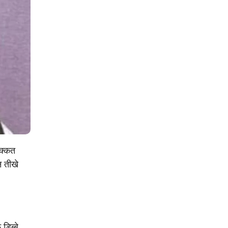
िक्कत
न तीखे
डिब्बे