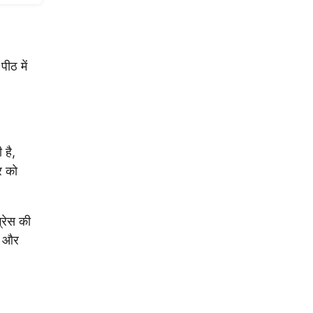
पीठ में
।
 है,
र को
्रेस की
पा और