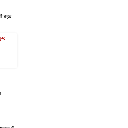
ी बेहद
ृष्ट
था।