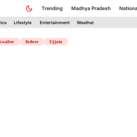
Trending
Madhya Pradesh
Nationa
tics
Lifestyle
Entertainment
Weather
Gwalior
Indore
Ujjain