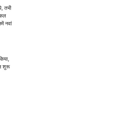
े, तभी
डिकल
ें नवां
 किया,
स शुरू