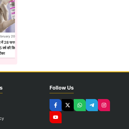
ebruary 2026
28 February 2026
न में 28 फरवरी से एचपीवी टीकाकरण अभियान,
होलिका दहन से पहले उज्जैन में छाया फाग उत्सव
 वर्ष की किशोरियों को लगेगा सर्वाइकल कैंसर
मंदिरों में गुलाल और फूलों की होली
टीका
s
Follow Us
icy