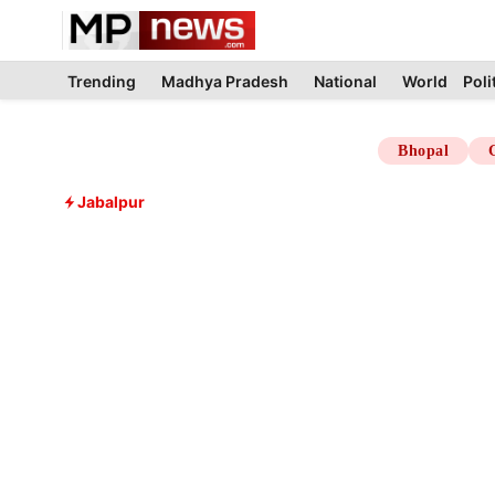
Skip
to
content
Trending
Madhya Pradesh
National
World
Poli
Bhopal
Jabalpur