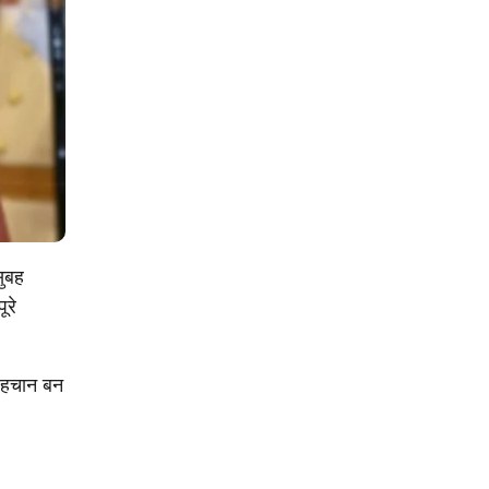
सुबह
ूरे
पहचान बन