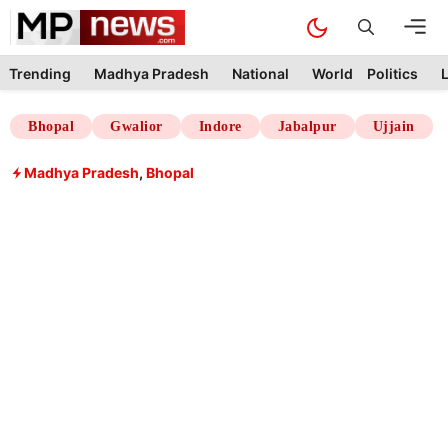
Skip
M
to
content
Trending
Madhya Pradesh
National
World
Politics
L
Bhopal
Gwalior
Indore
Jabalpur
Ujjain
Madhya Pradesh
,
Bhopal