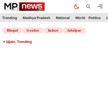
Skip
M
to
content
Trending
Madhya Pradesh
National
World
Politics
L
Bhopal
Gwalior
Indore
Jabalpur
Ujjain
,
Trending