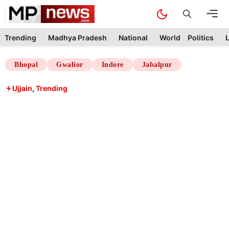
Skip
M
to
content
Trending
Madhya Pradesh
National
World
Politics
L
Bhopal
Gwalior
Indore
Jabalpur
Ujjain
,
Trending