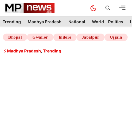
Skip
M
to
content
Trending
Madhya Pradesh
National
World
Politics
L
Bhopal
Gwalior
Indore
Jabalpur
Ujjain
Madhya Pradesh
,
Trending