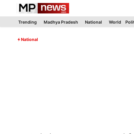
Skip
to
content
Trending
Madhya Pradesh
National
World
Poli
National