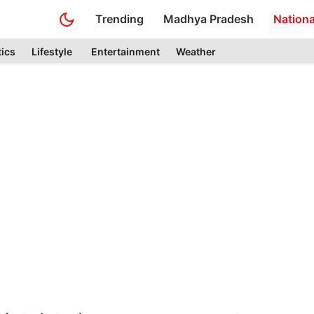
Trending
Madhya Pradesh
Nationa
tics
Lifestyle
Entertainment
Weather