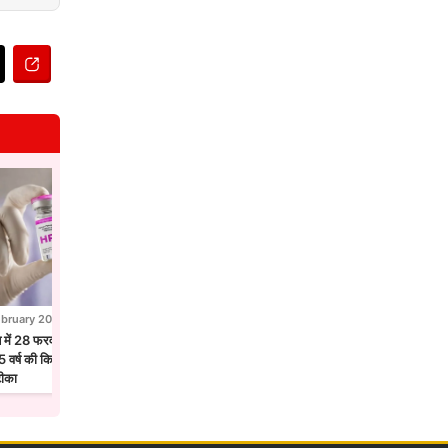
ebruary 2026
28 February 2026
न में 28 फरवरी से एचपीवी टीकाकरण अभियान,
होलिका दहन से पहले उज्जैन में छाया फाग उत्सव
 वर्ष की किशोरियों को लगेगा सर्वाइकल कैंसर
मंदिरों में गुलाल और फूलों की होली
टीका