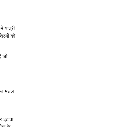
ं यात्री
रियों को
ै जो
।
राज मंडल
और इटावा
ीमा के