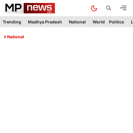
Skip
M
to
content
Trending
Madhya Pradesh
National
World
Politics
L
National