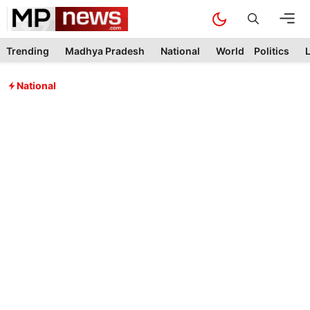
Skip
M
to
content
Trending
Madhya Pradesh
National
World
Politics
L
National